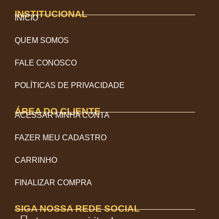
INSTITUCIONAL
INÍCIO
QUEM SOMOS
FALE CONOSCO
POLÍTICAS DE PRIVACIDADE
ÁREA DO CLIENTE
ACESSAR MINHA CONTA
FAZER MEU CADASTRO
CARRINHO
FINALIZAR COMPRA
SIGA NOSSA REDE SOCIAL