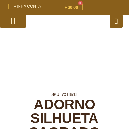
0
MINHA CONTA
R$
0,00
ÓLEO DO BOM SAMARITANO
PORTA BÍBLIAS
SKU: 7013513
ADORNO
SILHUETA