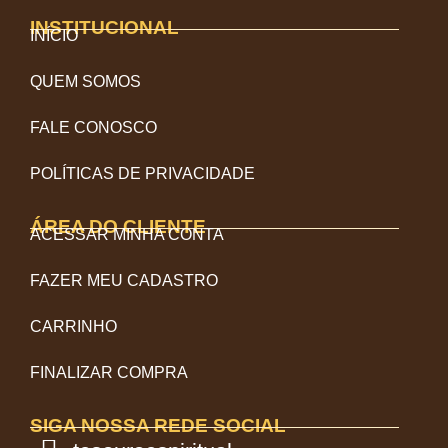
INSTITUCIONAL
INÍCIO
QUEM SOMOS
FALE CONOSCO
POLÍTICAS DE PRIVACIDADE
ÁREA DO CLIENTE
ACESSAR MINHA CONTA
FAZER MEU CADASTRO
CARRINHO
FINALIZAR COMPRA
SIGA NOSSA REDE SOCIAL